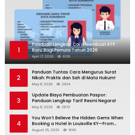
Panduan Lengkap Cara Membuat KTP
1
Baru Bagi Pemula Tahun 2026
April 17, 2026
6135
Panduan Tuntas Cara Mengurus Surat
2
Nikah: Praktis dan Sah di Mata Hukum!
May 8, 2026
2934
Update Biaya Pembuatan Paspor:
3
Panduan Lengkap Tarif Resmi Negara!
May 8, 2026
2873
You Won’t Believe the Hidden Gems When
4
Booking a Hotel in Louisville KY—From
Cheap to Luxe!
August 25, 2025
1840