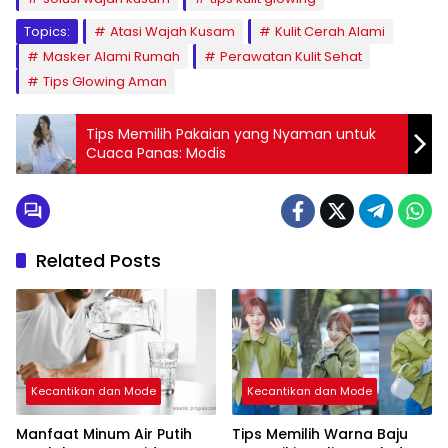
Topics:
Atasi Wajah Kusam
Kulit Cerah Alami
Masker Alami Rumah
Perawatan Kulit Sehat
Tips Glowing Aman
Tips Memilih Pakaian yang Nyaman untuk
Cuaca Panas: Modis
Related Posts
Kecantikan dan Mode
Kecantikan dan Mode
Manfaat Minum Air Putih
Tips Memilih Warna Baju