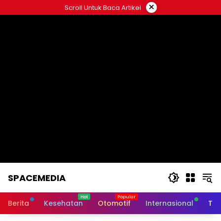
Skip
×
Scroll Untuk Baca Artikel
to
content
SPACEMEDIA
Berita
Kesehatan
Otomotif
Internasional
Tek