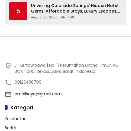
Unveiling Colorado Springs’ Hidden Hotel
5
Gems: Affordable Stays, Luxury Escapes,
and Everything In Between!
August 23, 2025
1408
Jl. Kertawibawa 1 No. 11 Perumahan Graha Timur, PO.
BOX 11000, Bekasi, Jawa Barat, Indonesia
08123456789
emailsaya@gmail.com
Kategori
Kesehatan
Berita