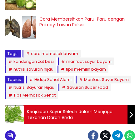
Cara Membersihkan Paru-Paru dengan
Pakcoy: Lawan Polusi
Tags:
cara memasak bayam
kandungan zat besi
manfaat sayur bayam
nutrisi sayuran hijau
tips memilih bayam
Topics:
Hidup Sehat Alami
Manfaat Sayur Bayam
Nutrisi Sayuran Hijau
Sayuran Super Food
Tips Memasak Sehat
Keajaiban Sayur Seledri dalam Menjaga
Tekanan Darah Anda