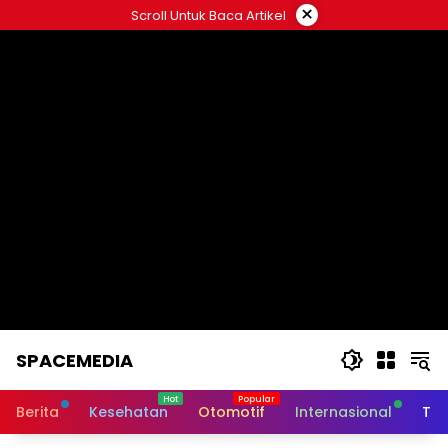
Skip
×
Scroll Untuk Baca Artikel
to
content
SPACEMEDIA
Berita
Kesehatan
Otomotif
Internasional
Tek