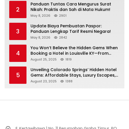
Panduan Tuntas Cara Mengurus Surat
2
Nikah: Praktis dan Sah di Mata Hukum!
May 8, 2026
2901
Update Biaya Pembuatan Paspor:
3
Panduan Lengkap Tarif Resmi Negara!
May 8, 2026
2842
You Won’t Believe the Hidden Gems When
4
Booking a Hotel in Louisville KY—From
Cheap to Luxe!
August 25, 2025
1819
Unveiling Colorado Springs’ Hidden Hotel
5
Gems: Affordable Stays, Luxury Escapes,
and Everything In Between!
August 23, 2025
1388
Jl. Kertawibawa 1 No. 11 Perumahan Graha Timur, PO.