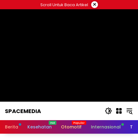
Skip
×
Scroll Untuk Baca Artikel
to
content
SPACEMEDIA
Berita
Kesehatan
Otomotif
Internasional
Tek