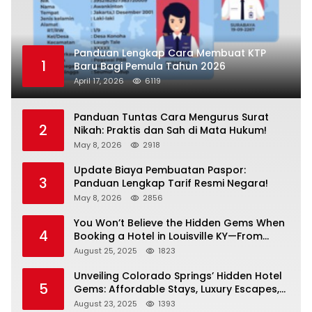
Panduan Lengkap Cara Membuat KTP
1
Baru Bagi Pemula Tahun 2026
April 17, 2026
6119
Panduan Tuntas Cara Mengurus Surat
2
Nikah: Praktis dan Sah di Mata Hukum!
May 8, 2026
2918
Update Biaya Pembuatan Paspor:
3
Panduan Lengkap Tarif Resmi Negara!
May 8, 2026
2856
You Won’t Believe the Hidden Gems When
4
Booking a Hotel in Louisville KY—From
Cheap to Luxe!
August 25, 2025
1823
Unveiling Colorado Springs’ Hidden Hotel
5
Gems: Affordable Stays, Luxury Escapes,
and Everything In Between!
August 23, 2025
1393