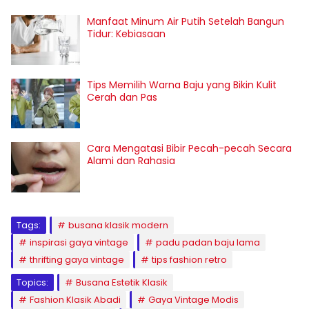
Manfaat Minum Air Putih Setelah Bangun
Tidur: Kebiasaan
Tips Memilih Warna Baju yang Bikin Kulit
Cerah dan Pas
Cara Mengatasi Bibir Pecah-pecah Secara
Alami dan Rahasia
Tags:
busana klasik modern
inspirasi gaya vintage
padu padan baju lama
thrifting gaya vintage
tips fashion retro
Topics:
Busana Estetik Klasik
Fashion Klasik Abadi
Gaya Vintage Modis