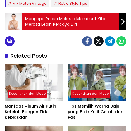
Mix Match Vintage
Retro Style Tips
Mengapa Puasa Makeup Membuat Kita
Merasa Lebih Percaya Diri
Related Posts
Kecantikan dan Mode
Kecantikan dan Mode
Manfaat Minum Air Putih
Tips Memilih Warna Baju
Setelah Bangun Tidur:
yang Bikin Kulit Cerah dan
Kebiasaan
Pas