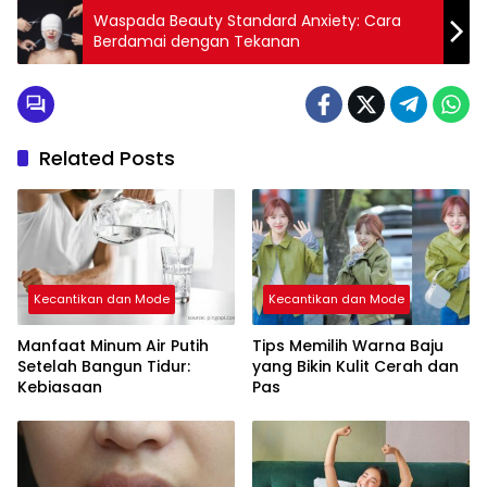
Waspada Beauty Standard Anxiety: Cara
Berdamai dengan Tekanan
Related Posts
Kecantikan dan Mode
Kecantikan dan Mode
Manfaat Minum Air Putih
Tips Memilih Warna Baju
Setelah Bangun Tidur:
yang Bikin Kulit Cerah dan
Kebiasaan
Pas