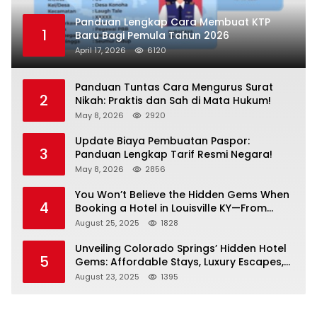
Panduan Lengkap Cara Membuat KTP
1
Baru Bagi Pemula Tahun 2026
April 17, 2026
6120
Panduan Tuntas Cara Mengurus Surat
2
Nikah: Praktis dan Sah di Mata Hukum!
May 8, 2026
2920
Update Biaya Pembuatan Paspor:
3
Panduan Lengkap Tarif Resmi Negara!
May 8, 2026
2856
You Won’t Believe the Hidden Gems When
4
Booking a Hotel in Louisville KY—From
Cheap to Luxe!
August 25, 2025
1828
Unveiling Colorado Springs’ Hidden Hotel
5
Gems: Affordable Stays, Luxury Escapes,
and Everything In Between!
August 23, 2025
1395