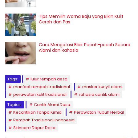
Tips Memilih Warna Baju yang Bikin Kulit
Cerah dan Pas
Cara Mengatasi Bibir Pecah-pecah Secara
Alami dan Rahasia
Tags:
lulur rempah desa
manfaat rempah tradisional
masker kunyit alami
perawatan kulit tradisional
rahasia cantik alami
Topics:
Cantik Alami Desa
Kecantikan Tanpa Kimia
Perawatan Tubuh Herbal
Rempah Tradisional Indonesia
Skincare Dapur Desa