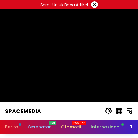
Skip
×
Scroll Untuk Baca Artikel
to
content
SPACEMEDIA
Berita
Kesehatan
Otomotif
Internasional
Tek