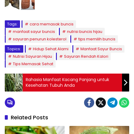
Tags:
cara memasak buncis
manfaat sayur buncis
nutrisi buncis hijau
sayuran penurun kolesterol
tips memilih buncis
Topics:
Hidup Sehat Alami
Manfaat Sayur Buncis
Nutrisi Sayuran Hijau
Sayuran Rendah Kalori
Tips Memasak Sehat
Rahasia Manfaat Kacang Panjang untuk
Kesehatan Tubuh Anda
Related Posts