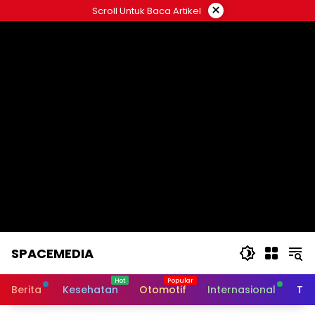
Skip
×
Scroll Untuk Baca Artikel
to
content
SPACEMEDIA
Berita
Kesehatan
Otomotif
Internasional
Tek