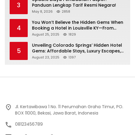
3
Panduan Lengkap Tarif Resmi Negara!
May 8, 2026
2858
You Won’t Believe the Hidden Gems When
4
Booking a Hotel in Louisville KY—From
Cheap to Luxe!
August 25, 2025
1829
Unveiling Colorado Springs’ Hidden Hotel
5
Gems: Affordable Stays, Luxury Escapes,
and Everything In Between!
August 23, 2025
1397
Jl. Kertawibawa 1 No. 11 Perumahan Graha Timur, PO.
BOX 11000, Bekasi, Jawa Barat, Indonesia
08123456789