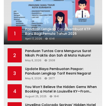
Panduan Lengkap Cara Membuat KTP
1
Baru Bagi Pemula Tahun 2026
April 17, 2026
6141
Panduan Tuntas Cara Mengurus Surat
2
Nikah: Praktis dan Sah di Mata Hukum!
May 8, 2026
2938
Update Biaya Pembuatan Paspor:
3
Panduan Lengkap Tarif Resmi Negara!
May 8, 2026
2877
You Won’t Believe the Hidden Gems When
4
Booking a Hotel in Louisville KY—From
Cheap to Luxe!
August 25, 2025
1841
Unveiling Colorado Springs’ Hidden Hotel