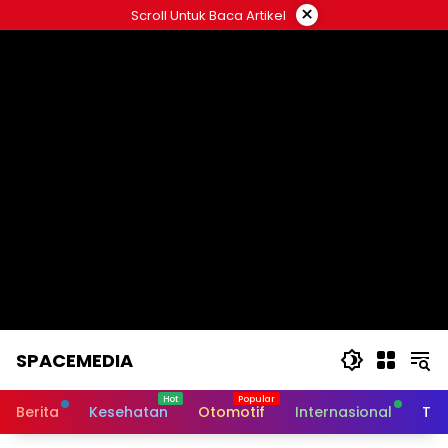
Skip
×
Scroll Untuk Baca Artikel
to
content
SPACEMEDIA
Berita
Kesehatan
Otomotif
Internasional
Tek