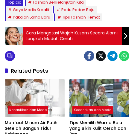
Topics:
Fashion Berkelanjutan Kita
Gaya Modis Kreatif
Padu Padan Baju
Pakaian Lama Baru
Tips Fashion Hemat
Cara Mengatasi Wajah Kusam Secara Alami:
Langkah Mudah Cerah
Related Posts
Kecantikan dan Mode
Kecantikan dan Mode
Manfaat Minum Air Putih
Tips Memilih Warna Baju
Setelah Bangun Tidur:
yang Bikin Kulit Cerah dan