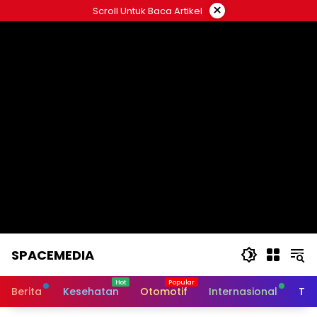
Skip
×
Scroll Untuk Baca Artikel
to
content
SPACEMEDIA
Berita
Kesehatan
Otomotif
Internasional
Tek