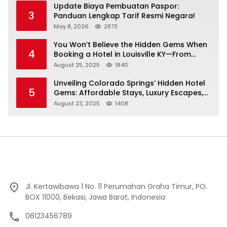
Update Biaya Pembuatan Paspor:
3
Panduan Lengkap Tarif Resmi Negara!
May 8, 2026
2873
You Won’t Believe the Hidden Gems When
4
Booking a Hotel in Louisville KY—From
Cheap to Luxe!
August 25, 2025
1840
Unveiling Colorado Springs’ Hidden Hotel
5
Gems: Affordable Stays, Luxury Escapes,
and Everything In Between!
August 23, 2025
1408
Jl. Kertawibawa 1 No. 11 Perumahan Graha Timur, PO.
BOX 11000, Bekasi, Jawa Barat, Indonesia
08123456789