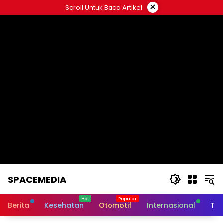
Skip
×
Scroll Untuk Baca Artikel
to
content
SPACEMEDIA
Berita
Kesehatan
Otomotif
Internasional
Tek