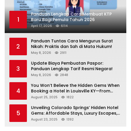
Panduan Lengkap Cara Membuat KTP
1
Baru Bagi Pemula Tahun 2026
April 17, 2026
6114
Panduan Tuntas Cara Mengurus Surat
2
Nikah: Praktis dan Sah di Mata Hukum!
May 8, 2026
2911
Update Biaya Pembuatan Paspor:
3
Panduan Lengkap Tarif Resmi Negara!
May 8, 2026
2848
You Won’t Believe the Hidden Gems When
4
Booking a Hotel in Louisville KY—From
Cheap to Luxe!
August 25, 2025
1822
Unveiling Colorado Springs’ Hidden Hotel
5
Gems: Affordable Stays, Luxury Escapes,
and Everything In Between!
August 23, 2025
1392