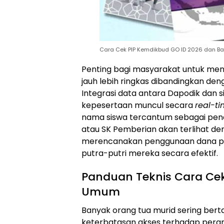
Cara Cek PIP Kemdikbud GO ID 2026 dan B
Penting bagi masyarakat untuk me
jauh lebih ringkas dibandingkan d
Integrasi data antara Dapodik dan
kepesertaan muncul secara
real-t
nama siswa tercantum sebagai pene
atau SK Pemberian akan terlihat de
merencanakan penggunaan dana pe
putra-putri mereka secara efektif.
Panduan Teknis Cara Cek
Umum
Banyak orang tua murid sering ber
keterbatasan akses terhadap pera