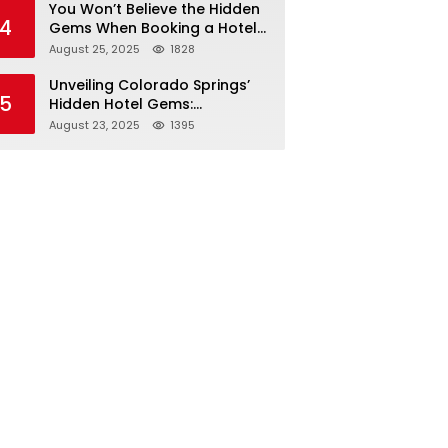
You Won’t Believe the Hidden
4
Gems When Booking a Hotel
in Louisville KY—From Cheap
August 25, 2025
1828
to Luxe!
Unveiling Colorado Springs’
5
Hidden Hotel Gems:
Affordable Stays, Luxury
August 23, 2025
1395
Escapes, and Everything In
Between!