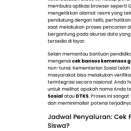
membuka aplikasi
browser
seperti 
mengetikkan alamat resmi yang tel
pendukung dengan teliti, perhatikan
saat melakukan proses pencarian d
bergantung pada akurasi data yan
tersedia di layar.
Selain memantau bantuan pendidik
mengenai
cek bansos kemensos g
non-tunai. Kementerian Sosial tel
masyarakat bisa melakukan verifika
terintegrasi secara nasional. Anda
untuk melihat apakah nama Anda t
Sosial
atau
DTKS
. Proses ini sanga
dan meminimalisir potensi terjadin
Jadwal Penyaluran: Cek P
Siswa?