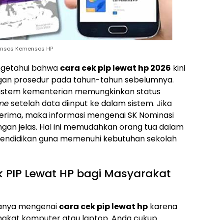
ansos Kemensos HP
ngetahui bahwa
cara cek pip lewat hp 2026
kini
engan prosedur pada tahun-tahun sebelumnya.
 sistem kementerian memungkinkan status
ime
setelah data diinput ke dalam sistem. Jika
rima, maka informasi mengenai SK Nominasi
ngan jelas. Hal ini memudahkan orang tua dalam
ndidikan guna memenuhi kebutuhan sekolah
 PIP Lewat HP bagi Masyarakat
tanya mengenai
cara cek pip lewat hp
karena
ngkat komputer atau laptop. Anda cukup