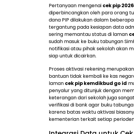
Pertanyaan mengenai
cek pip 2026
diperbincangkan oleh para orang t
dana PIP dilakukan dalam beberapa
tergantung pada kesiapan data adm
sering memantau status di laman
c
sudah masuk ke buku tabungan SimP
notifikasi atau pihak sekolah aka
siap untuk dicairkan.
Proses aktivasi rekening merupakan
bantuan tidak kembali ke kas negar
laman
cek pip kemdikbud go id
mun
penyalur yang ditunjuk dengan me
keterangan dari sekolah juga san
verifikasi di bank agar buku tabung
karena batas waktu aktivasi biasany
kementerian terkait setiap perioden
Integrasi Data untuk Ce