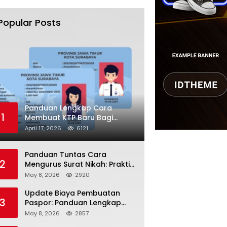
Popular Posts
Panduan Lengkap Cara
1
Membuat KTP Baru Bagi
Pemula Tahun 2026
April 17, 2026
6121
Panduan Tuntas Cara
2
Mengurus Surat Nikah: Praktis
dan Sah di Mata Hukum!
May 8, 2026
2920
Update Biaya Pembuatan
3
Paspor: Panduan Lengkap
Tarif Resmi Negara!
May 8, 2026
2857