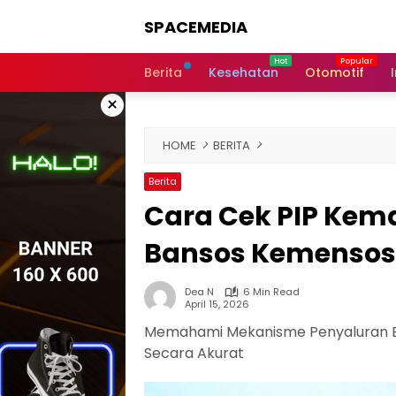
Skip
SPACEMEDIA
to
content
Berita
Kesehatan
Otomotif
×
HOME
BERITA
Berita
Cara Cek PIP Kem
Bansos Kemensos
Dea N
6 Min Read
April 15, 2026
Memahami Mekanisme Penyaluran Ba
Secara Akurat