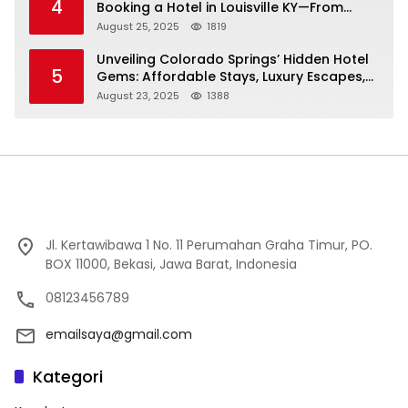
4
Booking a Hotel in Louisville KY—From
Cheap to Luxe!
August 25, 2025
1819
Unveiling Colorado Springs’ Hidden Hotel
5
Gems: Affordable Stays, Luxury Escapes,
and Everything In Between!
August 23, 2025
1388
Jl. Kertawibawa 1 No. 11 Perumahan Graha Timur, PO.
BOX 11000, Bekasi, Jawa Barat, Indonesia
08123456789
emailsaya@gmail.com
Kategori