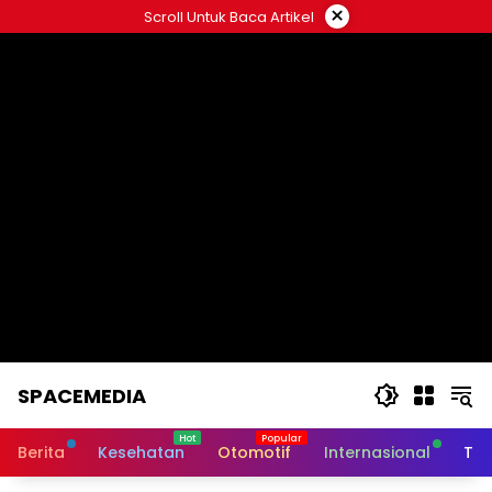
Skip
×
Scroll Untuk Baca Artikel
to
content
SPACEMEDIA
Berita
Kesehatan
Otomotif
Internasional
Tek